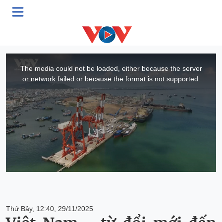
Đất nước vươn mình
This
is
a
The media could not be loaded, either because the server
modal
window.
or network failed or because the format is not supported.
Thứ Bảy, 12:40, 29/11/2025