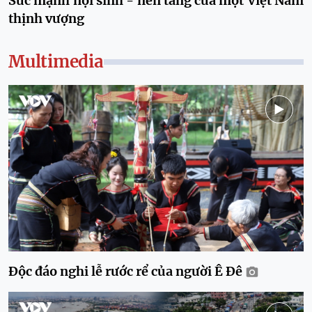
Sức mạnh nội sinh - nền tảng của một Việt Nam
thịnh vượng
Multimedia
Độc đáo nghi lễ rước rể của người Ê Đê