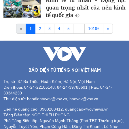
Kinh tế tư nhân - Động lực
quan trọng nhất của nền kinh
tế quốc gia
«
1
2
3
4
5
…
10196
»
BÁO ĐIỆN TỬ TIẾNG NÓI VIỆT NAM
Trụ sở: 37 Bà Triệu, Hoàn Kiếm, Hà Nội, Việt Nam
Điện thoại: 84-24-22105148, 84-24-39785691 | Fax: 84-24-
39344230
Thư điện tử: baodientuvov@vov.vn, baovov@vov.vn
Liên hệ quảng cáo: 0903203412, quangcao@vovnews.vn
Tổng Biên tập: NGÔ THIỆU PHONG
Phó Tổng Biên tập: Nguyễn Mạnh Thắng (Phó TBT Thường trực),
Nguyễn Tuyết Yến, Phạm Công Hân, Đặng Thị Khanh, Lê Như,