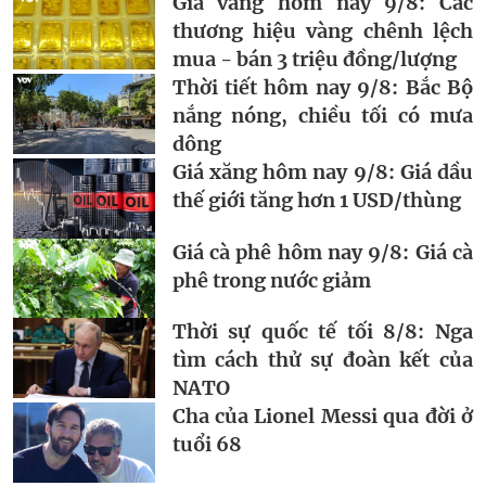
Giá vàng hôm nay 9/8: Các
thương hiệu vàng chênh lệch
mua - bán 3 triệu đồng/lượng
Thời tiết hôm nay 9/8: Bắc Bộ
nắng nóng, chiều tối có mưa
dông
Giá xăng hôm nay 9/8: Giá dầu
thế giới tăng hơn 1 USD/thùng
Giá cà phê hôm nay 9/8: Giá cà
phê trong nước giảm
Thời sự quốc tế tối 8/8: Nga
tìm cách thử sự đoàn kết của
NATO
Cha của Lionel Messi qua đời ở
tuổi 68