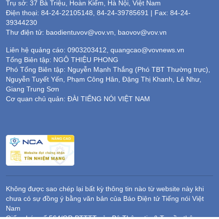
Trụ sở: 37 Bà Triệu, Hoàn Kiếm, Hà Nội, Việt Nam
Điện thoại: 84-24-22105148, 84-24-39785691 | Fax: 84-24-
39344230
Thư điện tử: baodientuvov@vov.vn, baovov@vov.vn
Liên hệ quảng cáo: 0903203412, quangcao@vovnews.vn
Tổng Biên tập: NGÔ THIỆU PHONG
Phó Tổng Biên tập: Nguyễn Mạnh Thắng (Phó TBT Thường trực),
Nguyễn Tuyết Yến, Phạm Công Hân, Đặng Thị Khanh, Lê Như,
Giang Trung Sơn
Cơ quan chủ quản: ĐÀI TIẾNG NÓI VIỆT NAM
Không được sao chép lại bất kỳ thông tin nào từ website này khi
chưa có sự đồng ý bằng văn bản của Báo Điện tử Tiếng nói Việt
Nam
Giấy phép số 564/GP-BTTTT của Bộ Thông tin & Truyền thông