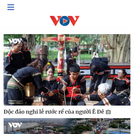
Multimedia
Video
Podcast
E-Magazine
Độc đáo nghi lễ rước rể của người Ê Đê