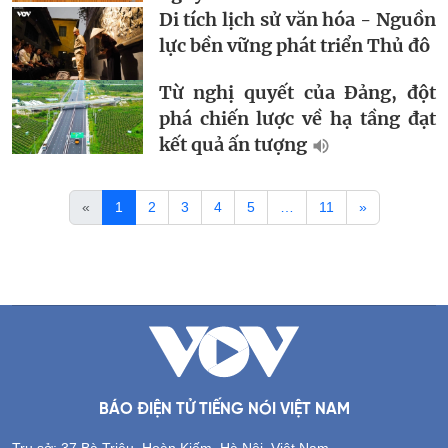
Di tích lịch sử văn hóa - Nguồn
lực bền vững phát triển Thủ đô
Từ nghị quyết của Đảng, đột
phá chiến lược về hạ tầng đạt
kết quả ấn tượng
«
1
2
3
4
5
…
11
»
BÁO ĐIỆN TỬ TIẾNG NÓI VIỆT NAM
Trụ sở: 37 Bà Triệu, Hoàn Kiếm, Hà Nội, Việt Nam