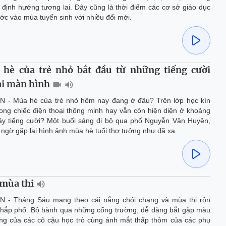
định hướng tương lai. Đây cũng là thời điểm các cơ sở giáo dục
c vào mùa tuyển sinh với nhiều đổi mới.
hè của trẻ nhỏ bắt đầu từ những tiếng cười
i màn hình
N - Mùa hè của trẻ nhỏ hôm nay đang ở đâu? Trên lớp học kín
trong chiếc điện thoại thông minh hay vẫn còn hiện diện ở khoảng
ầy tiếng cười? Một buổi sáng đi bộ qua phố Nguyễn Văn Huyên,
t ngờ gặp lại hình ảnh mùa hè tuổi thơ tưởng như đã xa.
mùa thi
N - Tháng Sáu mang theo cái nắng chói chang và mùa thi rộn
khắp phố. Bộ hành qua những cổng trường, dễ dàng bắt gặp màu
ắng của các cô cậu học trò cùng ánh mắt thấp thỏm của các phụ