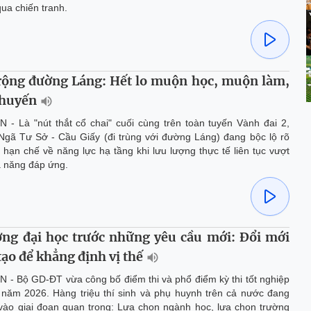
qua chiến tranh.
ộng đường Láng: Hết lo muộn học, muộn làm,
chuyến
 - Là "nút thắt cổ chai" cuối cùng trên toàn tuyến Vành đai 2,
Ngã Tư Sở - Cầu Giấy (đi trùng với đường Láng) đang bộc lộ rõ
hạn chế về năng lực hạ tầng khi lưu lượng thực tế liên tục vượt
ả năng đáp ứng.
ng đại học trước những yêu cầu mới: Đổi mới
tạo để khẳng định vị thế
 - Bộ GD-ĐT vừa công bố điểm thi và phổ điểm kỳ thi tốt nghiệp
năm 2026. Hàng triệu thí sinh và phụ huynh trên cả nước đang
vào giai đoạn quan trọng: Lựa chọn ngành học, lựa chọn trường