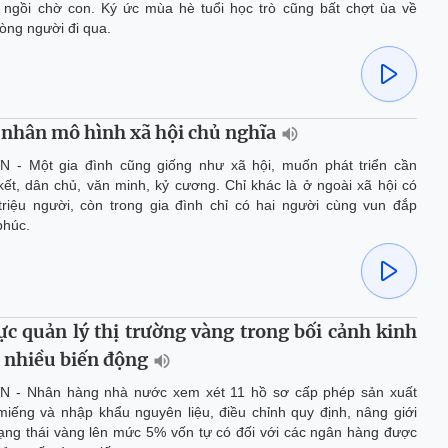
 ngồi chờ con. Ký ức mùa hè tuổi học trò cũng bất chợt ùa về
lòng người đi qua.
nhân mô hình xã hội chủ nghĩa
N - Một gia đình cũng giống như xã hội, muốn phát triển cần
ết, dân chủ, văn minh, kỷ cương. Chỉ khác là ở ngoài xã hội có
triệu người, còn trong gia đình chỉ có hai người cùng vun đắp
phúc.
ực quản lý thị trường vàng trong bối cảnh kinh
ó nhiều biến động
N - Nhân hàng nhà nước xem xét 11 hồ sơ cấp phép sản xuất
miếng và nhập khẩu nguyên liệu, điều chỉnh quy định, nâng giới
rạng thái vàng lên mức 5% vốn tự có đối với các ngân hàng được