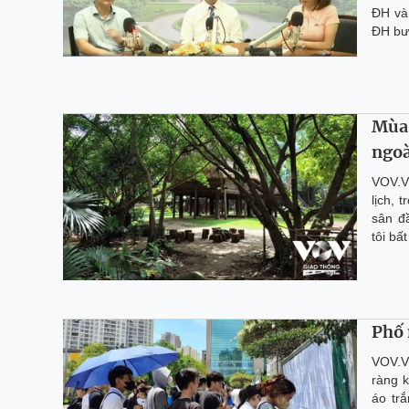
ĐH và 
ĐH bướ
Mùa 
ngoà
VOV.V
lịch, 
sân đ
tôi bấ
Phố 
VOV.V
ràng 
áo tr