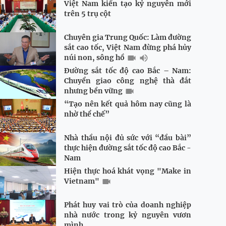
Việt Nam kiến tạo kỷ nguyên mới
trên 5 trụ cột
Chuyên gia Trung Quốc: Làm đường
sắt cao tốc, Việt Nam đừng phá hủy
núi non, sông hồ
Đường sắt tốc độ cao Bắc – Nam:
Chuyển giao công nghệ thà đắt
nhưng bền vững
“Tạo nên kết quả hôm nay cũng là
nhờ thể chế”
Nhà thầu nội đủ sức với “đầu bài”
thực hiện đường sắt tốc độ cao Bắc -
Nam
Hiện thực hoá khát vọng "Make in
Vietnam"
Phát huy vai trò của doanh nghiệp
nhà nước trong kỷ nguyên vươn
mình