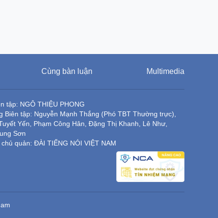
Cùng bàn luận
Multimedia
ên tập: NGÔ THIỆU PHONG
g Biên tập: Nguyễn Mạnh Thắng (Phó TBT Thường trực),
Tuyết Yến, Phạm Công Hân, Đặng Thị Khanh, Lê Như,
rung Sơn
 chủ quản: ĐÀI TIẾNG NÓI VIỆT NAM
 Nam