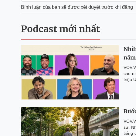
Bình luận của bạn sẽ được xét duyệt trước khi đăng
Podcast mới nhất
Nhữ
năm
VOV.V
cao n
triệu
Bước
VOV.V
sử. Nh
tiếng 