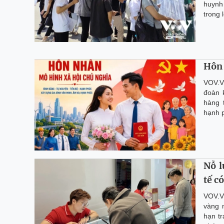
huynh
trong 
Hôn 
VOV.V
đoàn k
hàng 
hạnh 
Nỗ l
tế c
VOV.V
vàng 
hạn t