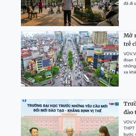
đã đi 
Mở r
trễ 
VOV.VN
đoạn 
những 
xa kh
Trườ
đào 
VOV.VN
THPT 
bước 