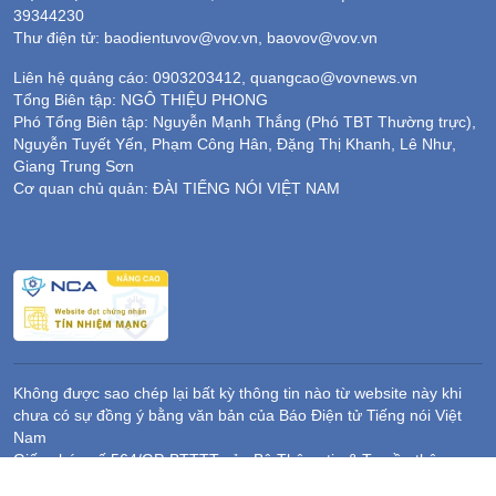
39344230
Thư điện tử: baodientuvov@vov.vn, baovov@vov.vn
Liên hệ quảng cáo: 0903203412, quangcao@vovnews.vn
Tổng Biên tập: NGÔ THIỆU PHONG
Phó Tổng Biên tập: Nguyễn Mạnh Thắng (Phó TBT Thường trực),
Nguyễn Tuyết Yến, Phạm Công Hân, Đặng Thị Khanh, Lê Như,
Giang Trung Sơn
Cơ quan chủ quản: ĐÀI TIẾNG NÓI VIỆT NAM
Không được sao chép lại bất kỳ thông tin nào từ website này khi
chưa có sự đồng ý bằng văn bản của Báo Điện tử Tiếng nói Việt
Nam
Giấy phép số 564/GP-BTTTT của Bộ Thông tin & Truyền thông
cấp ngày 13/12/2016