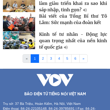
làm giàu triển khai ra sao khi
sáp nhập, tinh gọn?
Bài viết của Tổng Bí thư Tô
Lâm: Sức mạnh của đoàn kết
Kinh tế tư nhân - Động lực
quan trọng nhất của nền kinh
tế quốc gia
«
1
2
3
4
5
6
»
BÁO ĐIỆN TỬ TIẾNG NÓI VIỆT NAM
Trụ sở: 37 Bà Triệu, Hoàn Kiếm, Hà Nội, Việt Nam
Điện thoại: 84-24-22105148, 84-24-39785691 | Fax: 84-24-