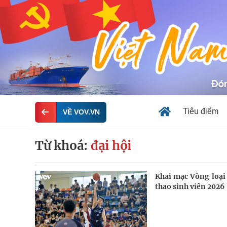
Tiêu điểm
VỀ VOV.VN
Từ khoá:
đại hội
Khai mạc Vòng loại
thao sinh viên 2026