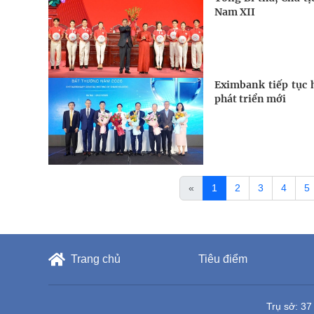
Nam XII
Eximbank tiếp tục 
phát triển mới
«
1
2
3
4
5
Trang chủ
Tiêu điểm
Trụ sở: 37