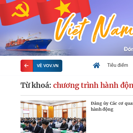
Tiêu điểm
VỀ VOV.VN
Từ khoá:
chương trình hành động
Đảng ủy Các cơ qu
hành động