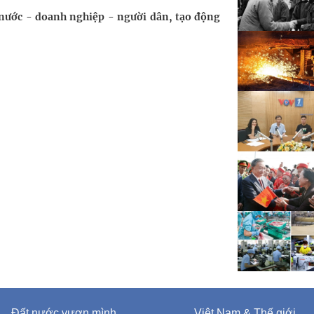
nước - doanh nghiệp - người dân, tạo động
Đất nước vươn mình
Việt Nam & Thế giới