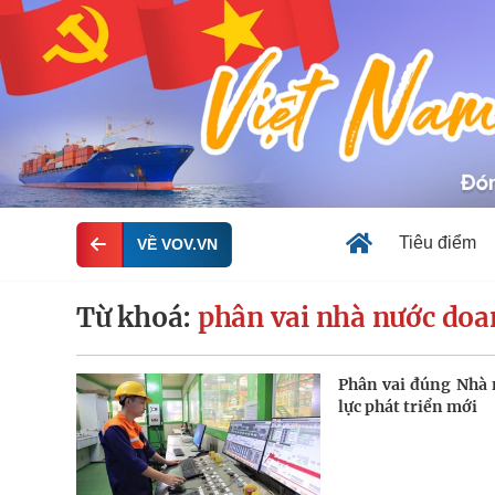
Tiêu điểm
VỀ VOV.VN
Từ khoá:
phân vai nhà nước doa
Phân vai đúng Nhà 
lực phát triển mới