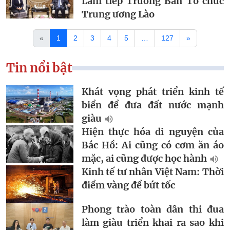
Lâm tiếp Trưởng Ban Tổ chức
Trung ương Lào
«
1
2
3
4
5
…
127
»
Tin nổi bật
Khát vọng phát triển kinh tế
biển để đưa đất nước mạnh
giàu
Hiện thực hóa di nguyện của
Bác Hồ: Ai cũng có cơm ăn áo
mặc, ai cũng được học hành
Kinh tế tư nhân Việt Nam: Thời
điểm vàng để bứt tốc
Phong trào toàn dân thi đua
làm giàu triển khai ra sao khi