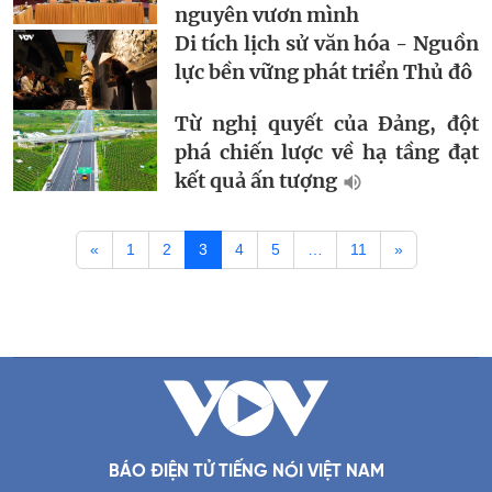
nguyên vươn mình
Di tích lịch sử văn hóa - Nguồn
lực bền vững phát triển Thủ đô
Từ nghị quyết của Đảng, đột
phá chiến lược về hạ tầng đạt
kết quả ấn tượng
«
1
2
3
4
5
…
11
»
BÁO ĐIỆN TỬ TIẾNG NÓI VIỆT NAM