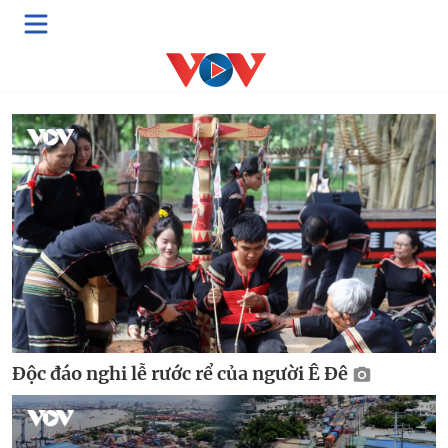
Multimedia
Video
Podcast
E-Magazine
Độc đáo nghi lễ rước rể của người Ê Đê