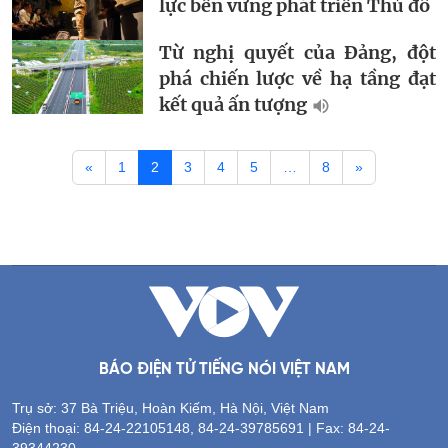
lực bền vững phát triển Thủ đô
Từ nghị quyết của Đảng, đột
phá chiến lược về hạ tầng đạt
kết quả ấn tượng
«
1
2
3
4
5
…
8
»
BÁO ĐIỆN TỬ TIẾNG NÓI VIỆT NAM
Trụ sở: 37 Bà Triệu, Hoàn Kiếm, Hà Nội, Việt Nam
Điện thoại: 84-24-22105148, 84-24-39785691 | Fax: 84-24-
39344230