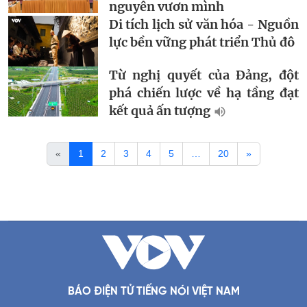
nguyên vươn mình
Di tích lịch sử văn hóa - Nguồn
lực bền vững phát triển Thủ đô
Từ nghị quyết của Đảng, đột
phá chiến lược về hạ tầng đạt
kết quả ấn tượng
«
1
2
3
4
5
…
20
»
BÁO ĐIỆN TỬ TIẾNG NÓI VIỆT NAM