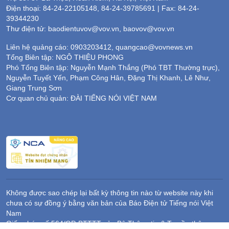
Điện thoại: 84-24-22105148, 84-24-39785691 | Fax: 84-24-
39344230
Thư điện tử: baodientuvov@vov.vn, baovov@vov.vn
Liên hệ quảng cáo: 0903203412, quangcao@vovnews.vn
Tổng Biên tập: NGÔ THIỆU PHONG
Phó Tổng Biên tập: Nguyễn Mạnh Thắng (Phó TBT Thường trực),
Nguyễn Tuyết Yến, Phạm Công Hân, Đặng Thị Khanh, Lê Như,
Giang Trung Sơn
Cơ quan chủ quản: ĐÀI TIẾNG NÓI VIỆT NAM
Không được sao chép lại bất kỳ thông tin nào từ website này khi
chưa có sự đồng ý bằng văn bản của Báo Điện tử Tiếng nói Việt
Nam
Giấy phép số 564/GP-BTTTT của Bộ Thông tin & Truyền thông