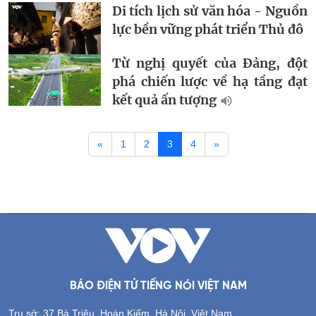
Di tích lịch sử văn hóa - Nguồn
lực bền vững phát triển Thủ đô
Từ nghị quyết của Đảng, đột
phá chiến lược về hạ tầng đạt
kết quả ấn tượng
«
1
2
3
4
»
BÁO ĐIỆN TỬ TIẾNG NÓI VIỆT NAM
Trụ sở: 37 Bà Triệu, Hoàn Kiếm, Hà Nội, Việt Nam