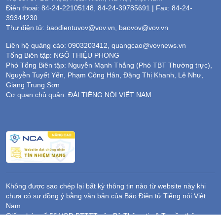
Điện thoại: 84-24-22105148, 84-24-39785691 | Fax: 84-24-
39344230
Thư điện tử: baodientuvov@vov.vn, baovov@vov.vn
Liên hệ quảng cáo: 0903203412, quangcao@vovnews.vn
Tổng Biên tập: NGÔ THIỆU PHONG
Phó Tổng Biên tập: Nguyễn Mạnh Thắng (Phó TBT Thường trực),
Nguyễn Tuyết Yến, Phạm Công Hân, Đặng Thị Khanh, Lê Như,
Giang Trung Sơn
Cơ quan chủ quản: ĐÀI TIẾNG NÓI VIỆT NAM
Không được sao chép lại bất kỳ thông tin nào từ website này khi
chưa có sự đồng ý bằng văn bản của Báo Điện tử Tiếng nói Việt
Nam
Giấy phép số 564/GP-BTTTT của Bộ Thông tin & Truyền thông