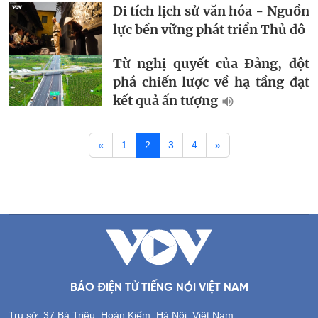
Di tích lịch sử văn hóa - Nguồn
lực bền vững phát triển Thủ đô
Từ nghị quyết của Đảng, đột
phá chiến lược về hạ tầng đạt
kết quả ấn tượng
«
1
2
3
4
»
BÁO ĐIỆN TỬ TIẾNG NÓI VIỆT NAM
Trụ sở: 37 Bà Triệu, Hoàn Kiếm, Hà Nội, Việt Nam